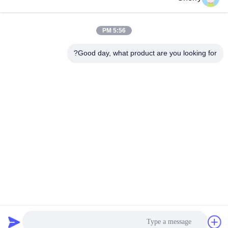
ویدیوهای اخیر
5:56 PM
Good day, what product are you looking for?
00:55
00:27
نمایش دمو لیفتراک پالت بر (غیر
لیفتراک ضد تعادل برقی
استاندارد، سفارشی‌سازی شده توسط
October 16, 2025
مشتری، 2-3 تن)
November 25, 2025
01:19
01:20
لیفتراک الکتریکی، ارتفاع بلند کردن 3
2.5 تن 48 ولت AC Drive نشسته بر
متر، ظرفیت 1.5 تن
روی ریچ کامیون
June 12, 2025
October 15, 2025