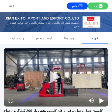
چت
تماس
XIAN EXITO IMPORT AND EXPORT CO.,LTD.
کیفیت لیفتراک پالت برقی, استکر پالت برقی تولید کننده از
چین
خونه
ویدیوها
لیست پخش
وب سایت
کامیون حمل و نقل برقی با فلز کلیمپ پشتی بار 200 کیلوگرم ارتفاع