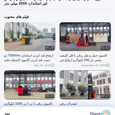
غیر استاندارد 2000 میلی متر
فیلم های محبوب
00:29
01:02
کامیون حمل و نقل برقی با فلز کلیمپ
ارتفاع بلند کردن استاندارد 7500mm دو
پشتی بار 200 کیلوگرم ارتفاع غیر
دست بلند کردن کامیون لاستیک جامد
استاندارد 2000 میلی متر
PU
May 03, 2024
September 10, 2024
00:23
00:17
لیفتراک برقی
کامیون برقی 1 تن 1 تن 1000 کیلوگرم
نوع صندلی برای انتقال کالاها تجهیزات
May 03, 2024
انبار
Sherry
May 03, 2024