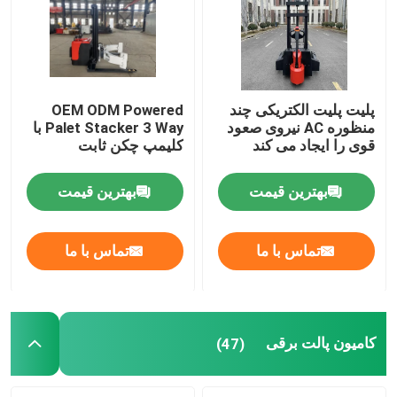
پلیت پلیت الکتریکی چند
OEM ODM Powered
منظوره AC نیروی صعود
Palet Stacker 3 Way با
قوی را ایجاد می کند
کلیمپ چکن ثابت
بهترین قیمت
بهترین قیمت
تماس با ما
تماس با ما
صفحه اصلی
محصولات
کامیون پالت برقی
(47)
فیلم های