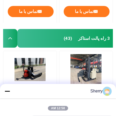
تماس با ما
تماس با ما
3 راه پالت استاکر
(43)
2500 کیلوگرم 3 راه پالت
سیستم کنترل راننده 1.5
Sherry
استاکر راهرو باریک AC
تن آمریکایی Curtis
Drive خودکار هدایت زاویه
بزرگ
12:58 AM
بهترین قیمت
بهترین قیمت