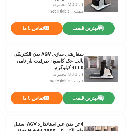
MOQ：1 مجموعه
قیمت：negotiable
درباره ما
بهترین قیمت
تماس با ما
تور کارخانه
کنترل کیفیت
سفارشی سازی AGV بدن الکتریکی
پالت جک کامیون ظرفیت بار نامی
4000 کیلوگرم
با ما تماس بگیرید
MOQ：1 مجموعه
قیمت：negotiable
اخبار
بهترین قیمت
تماس با ما
وبلاگ
4 تن بدن غیر استاندارد AGV استیل
لیفتراک پالت برقی
های الکتریکی Max.Height 1800